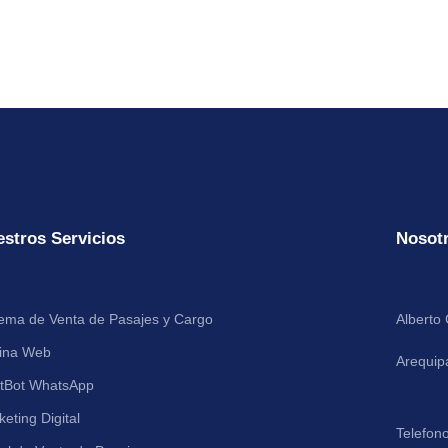
stros Servicios
Nosot
tema de Venta de Pasajes y Cargo
Alberto
ina Web
Arequip
tBot WhatsApp
eting Digital
Telefono