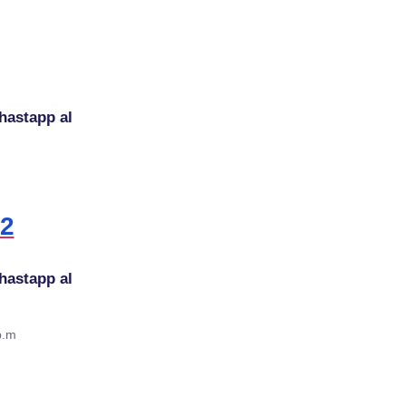
hastapp al
42
hastapp al
p.m