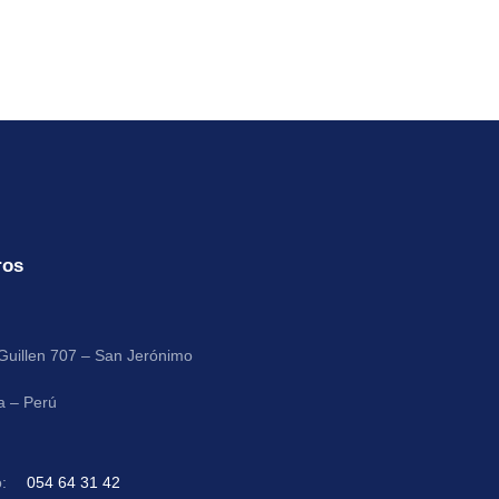
ros
 Guillen 707 – San Jerónimo
a – Perú
:
054 64 31 42